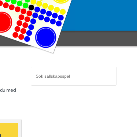
s du med
g