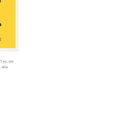
4
t
 T.ex. om
 alla