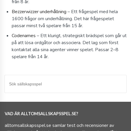
från 8 år.
Bezzerwizzer underhållning
– Ett frågespel med hela
1600 frågor om underhållning. Det här frågespelet
passar minst två spelare från 15 år.
Codenames
– Ett klurigt, strategiskt brädspel som går ut
på att lösa ordgåtor och associera. Det lag som först
kontaktat alla sina agenter vinner spelet. Passar 2–8
spelare från 14 år.
VAD ÄR ALLTOMSALLSKAPSSPEL.SE?
alltomsallskapsspel.se samlar test och recensioner av