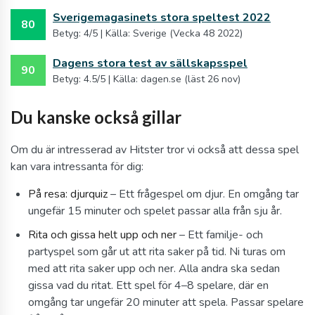
Sverigemagasinets stora speltest 2022
80
Betyg: 4/5 | Källa: Sverige (Vecka 48 2022)
Dagens stora test av sällskapsspel
90
Betyg: 4.5/5 | Källa: dagen.se (läst 26 nov)
Du kanske också gillar
Om du är intresserad av Hitster tror vi också att dessa spel
kan vara intressanta för dig:
På resa: djurquiz
– Ett frågespel om djur. En omgång tar
ungefär 15 minuter och spelet passar alla från sju år.
Rita och gissa helt upp och ner
– Ett familje- och
partyspel som går ut att rita saker på tid. Ni turas om
med att rita saker upp och ner. Alla andra ska sedan
gissa vad du ritat. Ett spel för 4–8 spelare, där en
omgång tar ungefär 20 minuter att spela. Passar spelare