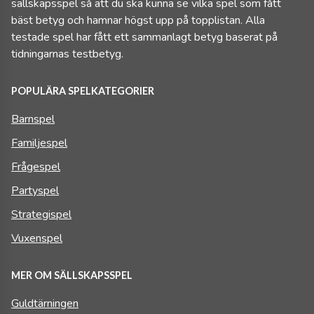
sällskapsspel så att du ska kunna se vilka spel som fått
bäst betyg och hamnar högst upp på topplistan. Alla
testade spel har fått ett sammanlagt betyg baserat på
tidningarnas testbetyg.
POPULÄRA SPELKATEGORIER
Barnspel
Familjespel
Frågespel
Partyspel
Strategispel
Vuxenspel
MER OM SÄLLSKAPSSPEL
Guldtärningen