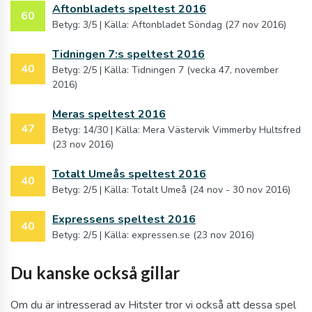
Aftonbladets speltest 2016
60
Betyg: 3/5 | Källa: Aftonbladet Söndag (27 nov 2016)
Tidningen 7:s speltest 2016
40
Betyg: 2/5 | Källa: Tidningen 7 (vecka 47, november
2016)
Meras speltest 2016
47
Betyg: 14/30 | Källa: Mera Västervik Vimmerby Hultsfred
(23 nov 2016)
Totalt Umeås speltest 2016
40
Betyg: 2/5 | Källa: Totalt Umeå (24 nov - 30 nov 2016)
Expressens speltest 2016
40
Betyg: 2/5 | Källa: expressen.se (23 nov 2016)
Du kanske också gillar
Om du är intresserad av Hitster tror vi också att dessa spel