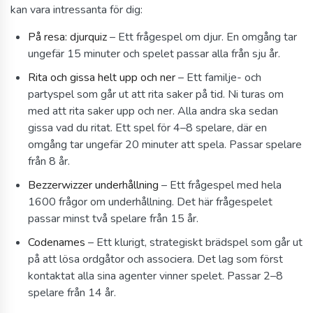
kan vara intressanta för dig:
På resa: djurquiz
– Ett frågespel om djur. En omgång tar
ungefär 15 minuter och spelet passar alla från sju år.
Rita och gissa helt upp och ner
– Ett familje- och
partyspel som går ut att rita saker på tid. Ni turas om
med att rita saker upp och ner. Alla andra ska sedan
gissa vad du ritat. Ett spel för 4–8 spelare, där en
omgång tar ungefär 20 minuter att spela. Passar spelare
från 8 år.
Bezzerwizzer underhållning
– Ett frågespel med hela
1600 frågor om underhållning. Det här frågespelet
passar minst två spelare från 15 år.
Codenames
– Ett klurigt, strategiskt brädspel som går ut
på att lösa ordgåtor och associera. Det lag som först
kontaktat alla sina agenter vinner spelet. Passar 2–8
spelare från 14 år.