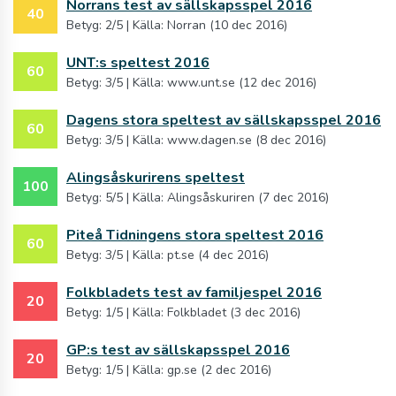
Norrans test av sällskapsspel 2016
40
Betyg: 2/5 | Källa: Norran (10 dec 2016)
UNT:s speltest 2016
60
Betyg: 3/5 | Källa: www.unt.se (12 dec 2016)
Dagens stora speltest av sällskapsspel 2016
60
Betyg: 3/5 | Källa: www.dagen.se (8 dec 2016)
Alingsåskurirens speltest
100
Betyg: 5/5 | Källa: Alingsåskuriren (7 dec 2016)
Piteå Tidningens stora speltest 2016
60
Betyg: 3/5 | Källa: pt.se (4 dec 2016)
Folkbladets test av familjespel 2016
20
Betyg: 1/5 | Källa: Folkbladet (3 dec 2016)
GP:s test av sällskapsspel 2016
20
Betyg: 1/5 | Källa: gp.se (2 dec 2016)