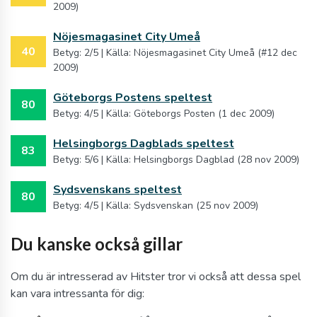
2009)
Nöjesmagasinet City Umeå
40
Betyg: 2/5 | Källa: Nöjesmagasinet City Umeå (#12 dec
2009)
Göteborgs Postens speltest
80
Betyg: 4/5 | Källa: Göteborgs Posten (1 dec 2009)
Helsingborgs Dagblads speltest
83
Betyg: 5/6 | Källa: Helsingborgs Dagblad (28 nov 2009)
Sydsvenskans speltest
80
Betyg: 4/5 | Källa: Sydsvenskan (25 nov 2009)
Du kanske också gillar
Om du är intresserad av Hitster tror vi också att dessa spel
kan vara intressanta för dig: