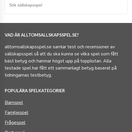
VAD ÄR ALLTOMSALLSKAPSSPEL.SE?
alltomsallskapsspel.se samlar test och recensioner av
sällskapsspel så att du ska kunna se vilka spel som fått
bäst betyg och hamnar högst upp på topplistan. Alla
testade spel har fått ett sammanlagt betyg baserat på
tidningarnas testbetyg.
POPULÄRA SPELKATEGORIER
Barnspel
Familjespel
Frågespel