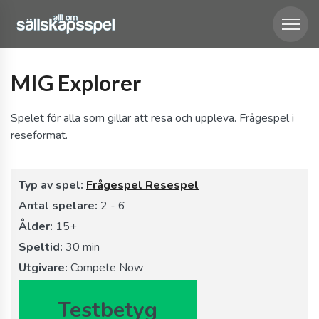
MIG Explorer
Spelet för alla som gillar att resa och uppleva. Frågespel i
reseformat.
Typ av spel:
Frågespel
Resespel
Antal spelare:
2 - 6
Ålder:
15+
Speltid:
30 min
Utgivare:
Compete Now
Testbetyg