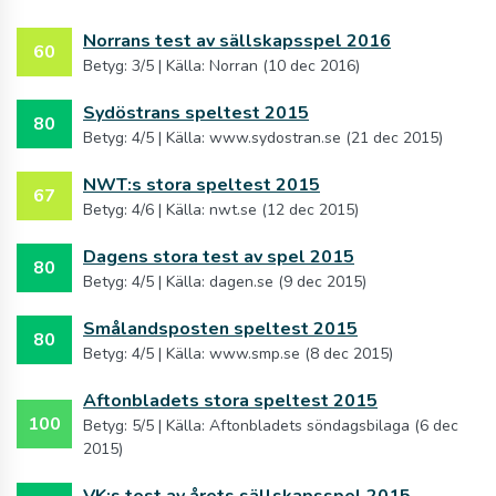
Norrans test av sällskapsspel 2016
60
Betyg: 3/5 | Källa: Norran (10 dec 2016)
Sydöstrans speltest 2015
80
Betyg: 4/5 | Källa: www.sydostran.se (21 dec 2015)
NWT:s stora speltest 2015
67
Betyg: 4/6 | Källa: nwt.se (12 dec 2015)
Dagens stora test av spel 2015
80
Betyg: 4/5 | Källa: dagen.se (9 dec 2015)
Smålandsposten speltest 2015
80
Betyg: 4/5 | Källa: www.smp.se (8 dec 2015)
Aftonbladets stora speltest 2015
100
Betyg: 5/5 | Källa: Aftonbladets söndagsbilaga (6 dec
2015)
VK:s test av årets sällskapsspel 2015