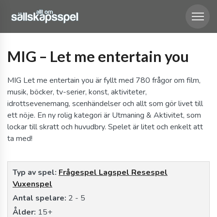
MIG – Let me entertain you
MIG Let me entertain you är fyllt med 780 frågor om film,
musik, böcker, tv-serier, konst, aktiviteter,
idrottsevenemang, scenhändelser och allt som gör livet till
ett nöje. En ny rolig kategori är Utmaning & Aktivitet, som
lockar till skratt och huvudbry. Spelet är litet och enkelt att
ta med!
Typ av spel:
Frågespel
Lagspel
Resespel
Vuxenspel
Antal spelare:
2 - 5
Ålder:
15+