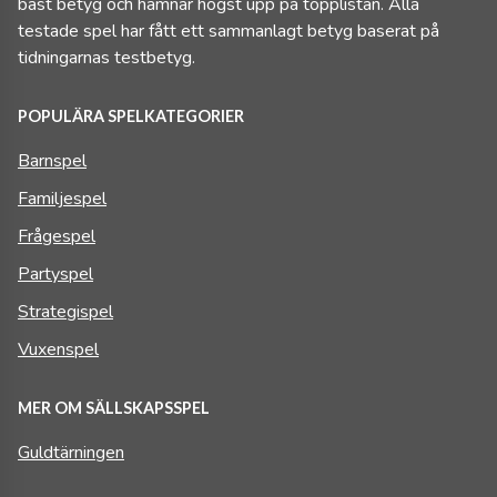
bäst betyg och hamnar högst upp på topplistan. Alla
testade spel har fått ett sammanlagt betyg baserat på
tidningarnas testbetyg.
POPULÄRA SPELKATEGORIER
Barnspel
Familjespel
Frågespel
Partyspel
Strategispel
Vuxenspel
MER OM SÄLLSKAPSSPEL
Guldtärningen