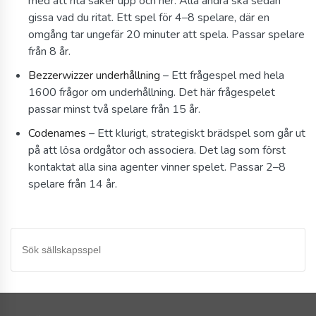
med att rita saker upp och ner. Alla andra ska sedan
gissa vad du ritat. Ett spel för 4–8 spelare, där en
omgång tar ungefär 20 minuter att spela. Passar spelare
från 8 år.
Bezzerwizzer underhållning
– Ett frågespel med hela
1600 frågor om underhållning. Det här frågespelet
passar minst två spelare från 15 år.
Codenames
– Ett klurigt, strategiskt brädspel som går ut
på att lösa ordgåtor och associera. Det lag som först
kontaktat alla sina agenter vinner spelet. Passar 2–8
spelare från 14 år.