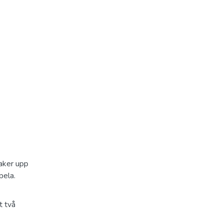
saker upp
pela.
t två