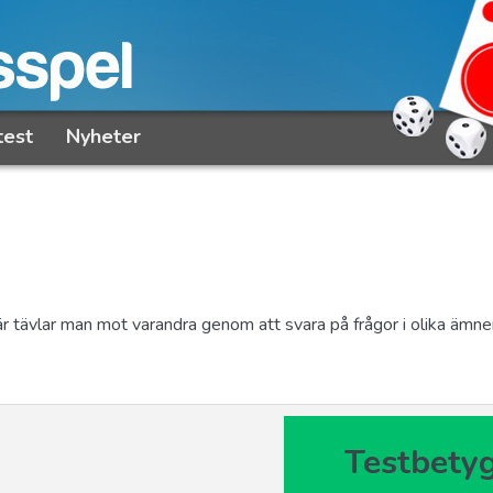
test
Nyheter
Här tävlar man mot varandra genom att svara på frågor i olika ämne
Testbety