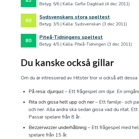
83
Betyg: 5/6 | Källa: Gefle Dagblad (4 dec 2011)
Sydsvenskans stora speltest
60
Betyg: 3/5 | Källa: Sydsvenskan (3 dec 2011)
Piteå-Tidningens speltest
80
Betyg: 4/5 | Källa: Piteå-Tidningen (3 dec 2011)
Du kanske också gillar
Om du är intresserad av Hitster tror vi också att dessa 
På resa: djurquiz
– Ett frågespel om djur. En omgång 
Rita och gissa helt upp och ner
– Ett familje- och pa
och ner. Alla andra ska sedan gissa vad du ritat. Et
Passar spelare från 8 år.
Bezzerwizzer underhållning
– Ett frågespel med hel
spelare från 15 år.