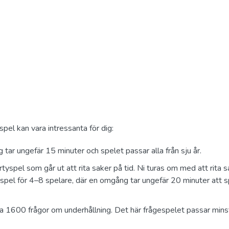
spel kan vara intressanta för dig:
tar ungefär 15 minuter och spelet passar alla från sju år.
rtyspel som går ut att rita saker på tid. Ni turas om med att rita 
t spel för 4–8 spelare, där en omgång tar ungefär 20 minuter att s
a 1600 frågor om underhållning. Det här frågespelet passar mins