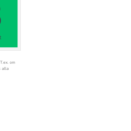
8
t
 T.ex. om
 alla