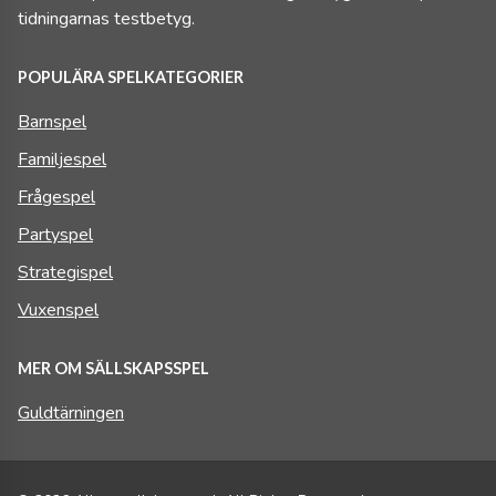
tidningarnas testbetyg.
POPULÄRA SPELKATEGORIER
Barnspel
Familjespel
Frågespel
Partyspel
Strategispel
Vuxenspel
MER OM SÄLLSKAPSSPEL
Guldtärningen