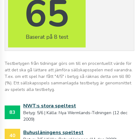
65
Baserat på 8 test
Testbetygen från tidningar görs om till en procentuellt värde för
att det ska gå lättare att jämföra sällskapsspelen med varandra.
T.ex. om ett spel har fått "4/5" i betyg så räknas detta om till 80
(%). Ett sällskapsspels sammanlagda testbetyg är genomsnittet
av spelets alla testbetyg.
NWT:s stora speltest
83
Betyg: 5/6 | Källa: Nya Wermlands-Tidningen (12 dec
2009)
Buhusläningens speltest
40