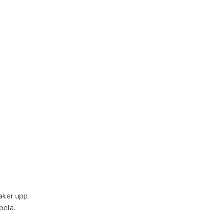
saker upp
pela.