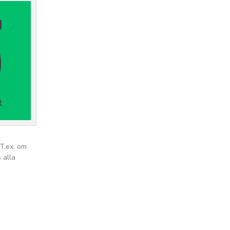
g
0
t
 T.ex. om
 alla