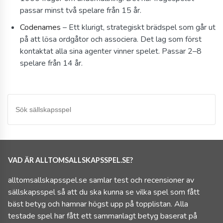
passar minst två spelare från 15 år.
Codenames
– Ett klurigt, strategiskt brädspel som går ut
på att lösa ordgåtor och associera. Det lag som först
kontaktat alla sina agenter vinner spelet. Passar 2–8
spelare från 14 år.
VAD ÄR ALLTOMSALLSKAPSSPEL.SE?
alltomsallskapsspel.se samlar test och recensioner av
sällskapsspel så att du ska kunna se vilka spel som fått
bäst betyg och hamnar högst upp på topplistan. Alla
testade spel har fått ett sammanlagt betyg baserat på