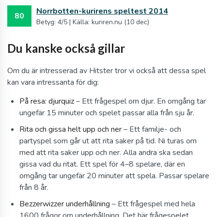
Norrbotten-kurirens speltest 2014
80
Betyg: 4/5 | Källa: kuriren.nu (10 dec)
Du kanske också gillar
Om du är intresserad av Hitster tror vi också att dessa spel
kan vara intressanta för dig:
På resa: djurquiz
– Ett frågespel om djur. En omgång tar
ungefär 15 minuter och spelet passar alla från sju år.
Rita och gissa helt upp och ner
– Ett familje- och
partyspel som går ut att rita saker på tid. Ni turas om
med att rita saker upp och ner. Alla andra ska sedan
gissa vad du ritat. Ett spel för 4–8 spelare, där en
omgång tar ungefär 20 minuter att spela. Passar spelare
från 8 år.
Bezzerwizzer underhållning
– Ett frågespel med hela
1600 frågor om underhållning. Det här frågespelet