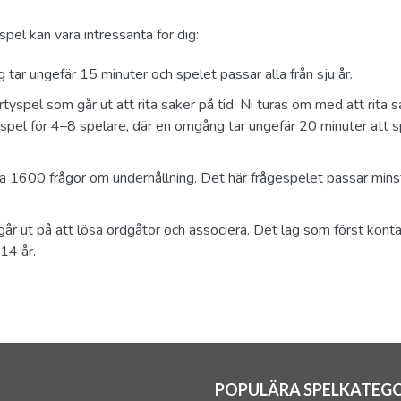
spel kan vara intressanta för dig:
tar ungefär 15 minuter och spelet passar alla från sju år.
rtyspel som går ut att rita saker på tid. Ni turas om med att rita 
t spel för 4–8 spelare, där en omgång tar ungefär 20 minuter att s
a 1600 frågor om underhållning. Det här frågespelet passar mins
går ut på att lösa ordgåtor och associera. Det lag som först konta
14 år.
POPULÄRA SPELKATEGO