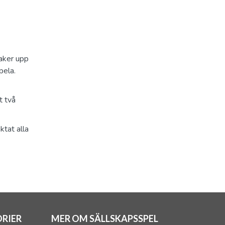
saker upp
pela.
t två
ktat alla
RIER
MER OM SÄLLSKAPSSPEL