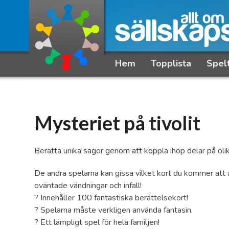
Hem
Topplista
Spel
Mysteriet på tivolit
Berätta unika sagor genom att koppla ihop delar på olik
De andra spelarna kan gissa vilket kort du kommer att 
oväntade vändningar och infall!
? Innehåller 100 fantastiska berättelsekort!
? Spelarna måste verkligen använda fantasin.
? Ett lämpligt spel för hela familjen!