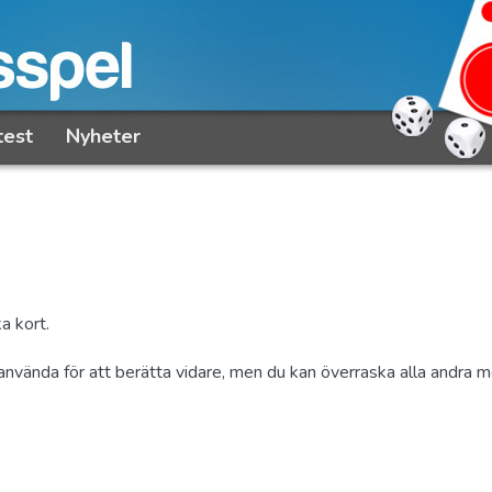
test
Nyheter
a kort.
använda för att berätta vidare, men du kan överraska alla andra 