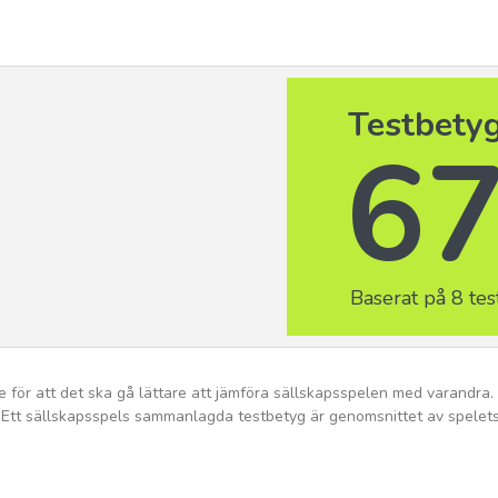
Testbety
6
Baserat på 8 tes
e för att det ska gå lättare att jämföra sällskapsspelen med varandra.
%). Ett sällskapsspels sammanlagda testbetyg är genomsnittet av spelets