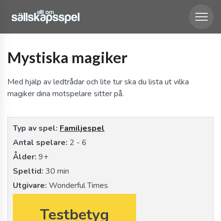
Mystiska magiker
Med hjälp av ledtrådar och lite tur ska du lista ut vilka
magiker dina motspelare sitter på.
Typ av spel:
Familjespel
Antal spelare:
2 - 6
Ålder:
9+
Speltid:
30 min
Utgivare:
Wonderful Times
Testbetyg