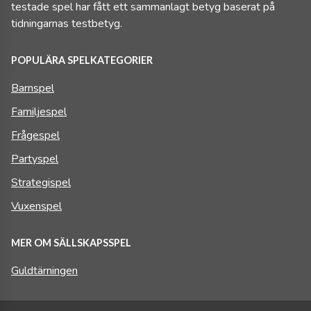
testade spel har fått ett sammanlagt betyg baserat på
tidningarnas testbetyg.
POPULÄRA SPELKATEGORIER
Barnspel
Familjespel
Frågespel
Partyspel
Strategispel
Vuxenspel
MER OM SÄLLSKAPSSPEL
Guldtärningen