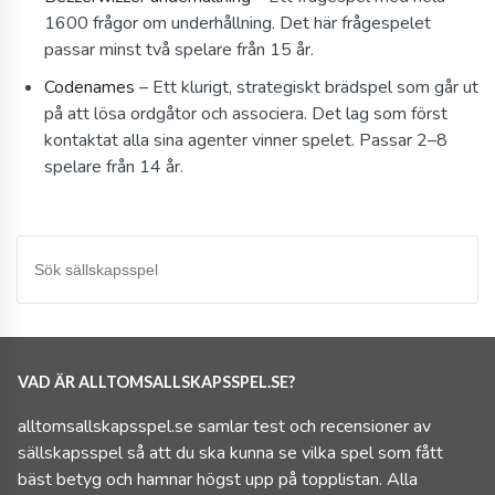
1600 frågor om underhållning. Det här frågespelet
passar minst två spelare från 15 år.
Codenames
– Ett klurigt, strategiskt brädspel som går ut
på att lösa ordgåtor och associera. Det lag som först
kontaktat alla sina agenter vinner spelet. Passar 2–8
spelare från 14 år.
VAD ÄR ALLTOMSALLSKAPSSPEL.SE?
alltomsallskapsspel.se samlar test och recensioner av
sällskapsspel så att du ska kunna se vilka spel som fått
bäst betyg och hamnar högst upp på topplistan. Alla