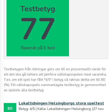
Testbetyg
77
Baserat på 6 test
Testbetygen från tidningar görs om till en procentuellt värde för
att det ska gå lättare att jämföra sällskapsspelen med varandra.
T.ex. om ett spel har fått "4/5" i betyg så räknas detta om till 80
(%). Ett sällskapsspels sammanlagda testbetyg är genomsnittet
av spelets alla testbetyg.
Lokaltidningen Helsingborgs stora speltest
80
Betyg: 4/5 | Källa: Lokaltidningen Helsingborg (27 nov