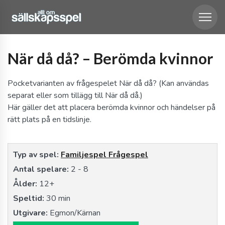
När då då? – Berömda kvinnor
Pocketvarianten av frågespelet När då då? (Kan användas
separat eller som tillägg till När då då.)
Här gäller det att placera berömda kvinnor och händelser på
rätt plats på en tidslinje.
Typ av spel:
Familjespel
Frågespel
Antal spelare:
2 - 8
Ålder:
12+
Speltid:
30 min
Utgivare:
Egmon/Kärnan