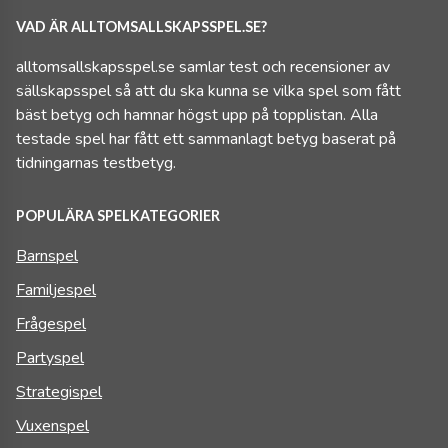
VAD ÄR ALLTOMSALLSKAPSSPEL.SE?
alltomsallskapsspel.se samlar test och recensioner av
sällskapsspel så att du ska kunna se vilka spel som fått
bäst betyg och hamnar högst upp på topplistan. Alla
testade spel har fått ett sammanlagt betyg baserat på
tidningarnas testbetyg.
POPULÄRA SPELKATEGORIER
Barnspel
Familjespel
Frågespel
Partyspel
Strategispel
Vuxenspel