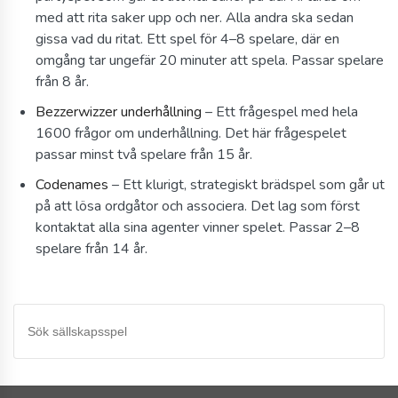
med att rita saker upp och ner. Alla andra ska sedan
gissa vad du ritat. Ett spel för 4–8 spelare, där en
omgång tar ungefär 20 minuter att spela. Passar spelare
från 8 år.
Bezzerwizzer underhållning
– Ett frågespel med hela
1600 frågor om underhållning. Det här frågespelet
passar minst två spelare från 15 år.
Codenames
– Ett klurigt, strategiskt brädspel som går ut
på att lösa ordgåtor och associera. Det lag som först
kontaktat alla sina agenter vinner spelet. Passar 2–8
spelare från 14 år.