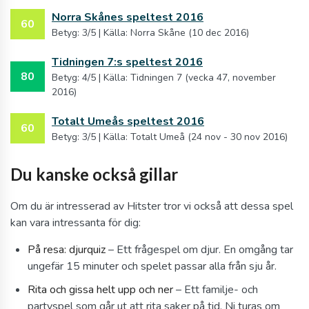
Norra Skånes speltest 2016
60
Betyg: 3/5 | Källa: Norra Skåne (10 dec 2016)
Tidningen 7:s speltest 2016
80
Betyg: 4/5 | Källa: Tidningen 7 (vecka 47, november
2016)
Totalt Umeås speltest 2016
60
Betyg: 3/5 | Källa: Totalt Umeå (24 nov - 30 nov 2016)
Du kanske också gillar
Om du är intresserad av Hitster tror vi också att dessa spel
kan vara intressanta för dig:
På resa: djurquiz
– Ett frågespel om djur. En omgång tar
ungefär 15 minuter och spelet passar alla från sju år.
Rita och gissa helt upp och ner
– Ett familje- och
partyspel som går ut att rita saker på tid. Ni turas om