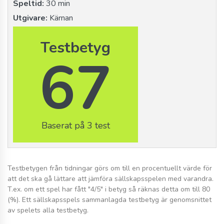
Speltid:
30 min
Utgivare:
Kärnan
Testbetyg
67
Baserat på 3 test
Testbetygen från tidningar görs om till en procentuellt värde för
att det ska gå lättare att jämföra sällskapsspelen med varandra.
T.ex. om ett spel har fått "4/5" i betyg så räknas detta om till 80
(%). Ett sällskapsspels sammanlagda testbetyg är genomsnittet
av spelets alla testbetyg.