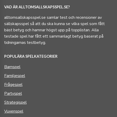
VAD ÄR ALLTOMSALLSKAPSSPEL.SE?
alltomsallskapsspel.se samlar test och recensioner av
sällskapsspel så att du ska kunna se vilka spel som fått
bäst betyg och hamnar högst upp på topplistan. Alla
testade spel har fått ett sammanlagt betyg baserat på
tidningarnas testbetyg.
POPULÄRA SPELKATEGORIER
Barnspel
Familjespel
Frågespel
Partyspel
Strategispel
Vuxenspel