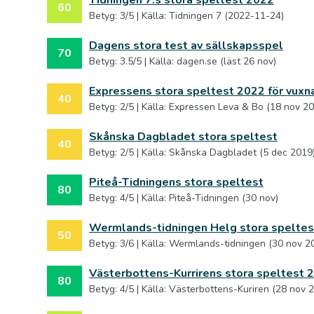
Tidningen 7:s stora speltest 2022
60
Betyg: 3/5 | Källa: Tidningen 7 (2022-11-24)
Dagens stora test av sällskapsspel
70
Betyg: 3.5/5 | Källa: dagen.se (läst 26 nov)
Expressens stora speltest 2022 för vuxn
40
Betyg: 2/5 | Källa: Expressen Leva & Bo (18 nov 2
Skånska Dagbladet stora speltest
40
Betyg: 2/5 | Källa: Skånska Dagbladet (5 dec 2019
Piteå-Tidningens stora speltest
80
Betyg: 4/5 | Källa: Piteå-Tidningen (30 nov)
Wermlands-tidningen Helg stora speltes
50
Betyg: 3/6 | Källa: Wermlands-tidningen (30 nov 2
Västerbottens-Kurrirens stora speltest 
80
Betyg: 4/5 | Källa: Västerbottens-Kuriren (28 nov 