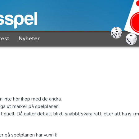
test
Nyheter
om inte hör ihop med de andra.
ägga ut marker på spelplanen.
uell. Då gäller det att blixt-snabbt svara rätt, eller att ha is i
er på spelplanen har vunnit!