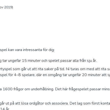
nov 2019)
spel kan vara intressanta för dig:
tar ungefär 15 minuter och spelet passar alla från sju år.
rtyspel som går ut att rita saker på tid. Ni turas om med att rita 
t spel för 4–8 spelare, där en omgång tar ungefär 20 minuter att s
a 1600 frågor om underhållning. Det här frågespelet passar mins
går ut på att lösa ordgåtor och associera. Det lag som först konta
14 år.