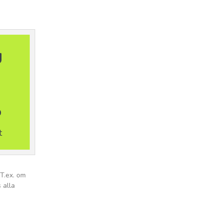
g
2
t
 T.ex. om
 alla