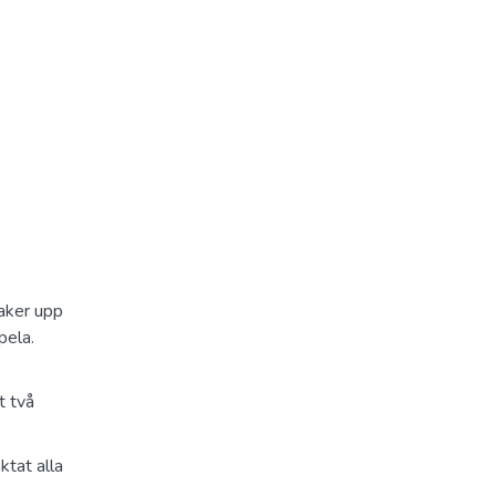
saker upp
pela.
t två
ktat alla