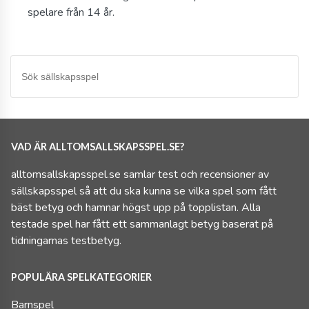
spelare från 14 år.
VAD ÄR ALLTOMSALLSKAPSSPEL.SE?
alltomsallskapsspel.se samlar test och recensioner av
sällskapsspel så att du ska kunna se vilka spel som fått
bäst betyg och hamnar högst upp på topplistan. Alla
testade spel har fått ett sammanlagt betyg baserat på
tidningarnas testbetyg.
POPULÄRA SPELKATEGORIER
Barnspel