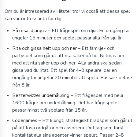
Om du är intresserad av Hitster tror vi också att dessa spel
kan vara intressanta för dig:
På resa: djurquiz
– Ett frågespel om djur. En omgång tar
ungefär 15 minuter och spelet passar alla från sju år.
Rita och gissa helt upp och ner
– Ett familje- och
partyspel som går ut att rita saker på tid. Ni turas om
med att rita saker upp och ner. Alla andra ska sedan
gissa vad du ritat. Ett spel för 4–8 spelare, där en
omgång tar ungefär 20 minuter att spela. Passar spelare
från 8 år.
Bezzerwizzer underhållning
– Ett frågespel med hela
1600 frågor om underhållning. Det här frågespelet
passar minst två spelare från 15 år.
Codenames
– Ett klurigt, strategiskt brädspel som går ut
på att lösa ordgåtor och associera. Det lag som först
kontaktat alla sina agenter vinner spelet. Passar 2–8