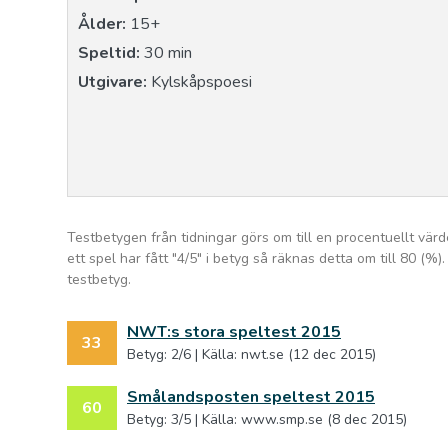
Ålder:
15+
Speltid:
30 min
Utgivare:
Kylskåpspoesi
Testbetygen från tidningar görs om till en procentuellt värd
ett spel har fått "4/5" i betyg så räknas detta om till 80 (
testbetyg.
NWT:s stora speltest 2015
33
Betyg: 2/6 | Källa: nwt.se (12 dec 2015)
Smålandsposten speltest 2015
60
Betyg: 3/5 | Källa: www.smp.se (8 dec 2015)