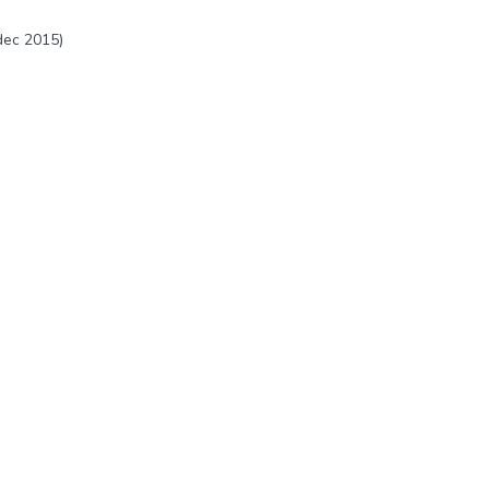
 dec 2015)