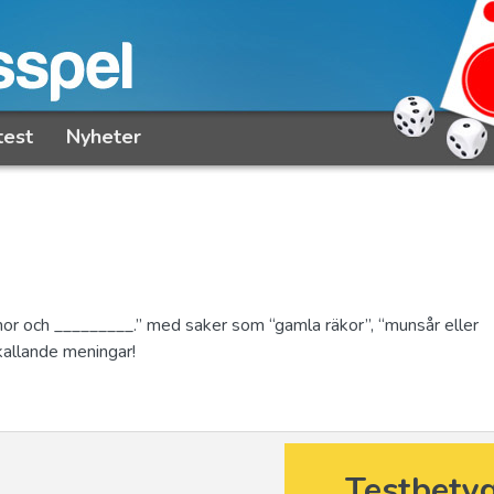
test
Nyheter
mor och _________.” med saker som “gamla räkor”, “munsår eller
kallande meningar!
Testbety