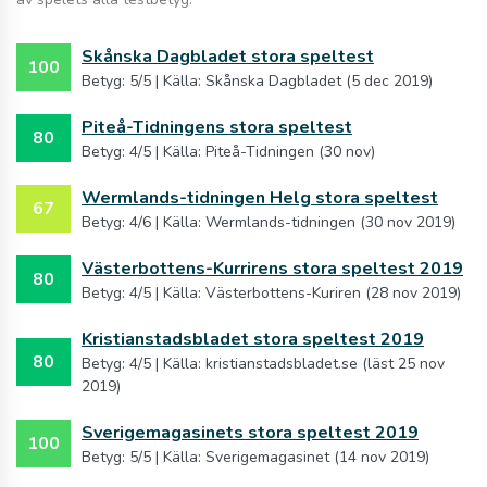
Skånska Dagbladet stora speltest
100
Betyg: 5/5 | Källa: Skånska Dagbladet (5 dec 2019)
Piteå-Tidningens stora speltest
80
Betyg: 4/5 | Källa: Piteå-Tidningen (30 nov)
Wermlands-tidningen Helg stora speltest
67
Betyg: 4/6 | Källa: Wermlands-tidningen (30 nov 2019)
Västerbottens-Kurrirens stora speltest 2019
80
Betyg: 4/5 | Källa: Västerbottens-Kuriren (28 nov 2019)
Kristianstadsbladet stora speltest 2019
80
Betyg: 4/5 | Källa: kristianstadsbladet.se (läst 25 nov
2019)
Sverigemagasinets stora speltest 2019
100
Betyg: 5/5 | Källa: Sverigemagasinet (14 nov 2019)