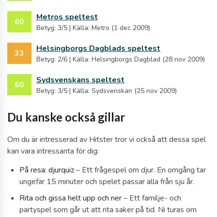
Metros speltest
60
Betyg: 3/5 | Källa: Metro (1 dec 2009)
Helsingborgs Dagblads speltest
33
Betyg: 2/6 | Källa: Helsingborgs Dagblad (28 nov 2009)
Sydsvenskans speltest
60
Betyg: 3/5 | Källa: Sydsvenskan (25 nov 2009)
Du kanske också gillar
Om du är intresserad av Hitster tror vi också att dessa spel
kan vara intressanta för dig:
På resa: djurquiz
– Ett frågespel om djur. En omgång tar
ungefär 15 minuter och spelet passar alla från sju år.
Rita och gissa helt upp och ner
– Ett familje- och
partyspel som går ut att rita saker på tid. Ni turas om