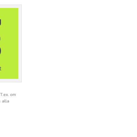
g
8
t
 T.ex. om
 alla