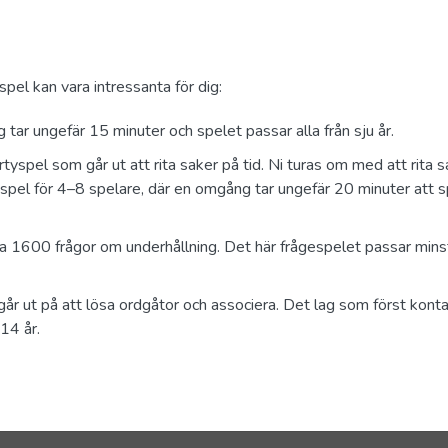
spel kan vara intressanta för dig:
tar ungefär 15 minuter och spelet passar alla från sju år.
rtyspel som går ut att rita saker på tid. Ni turas om med att rita 
t spel för 4–8 spelare, där en omgång tar ungefär 20 minuter att s
a 1600 frågor om underhållning. Det här frågespelet passar mins
går ut på att lösa ordgåtor och associera. Det lag som först konta
14 år.