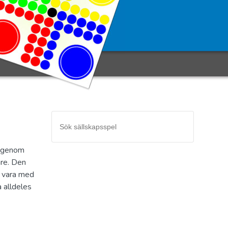
n genom
are. Den
t vara med
a alldeles