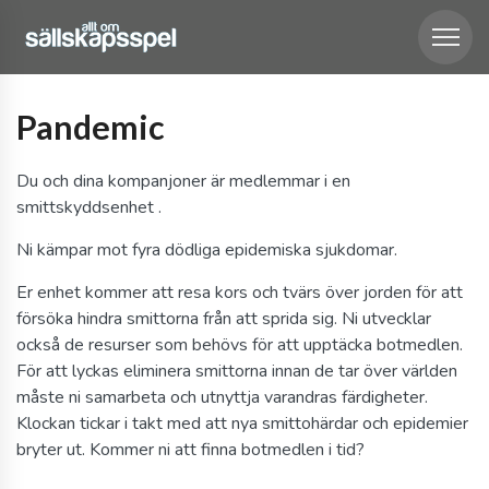
Pandemic
Du och dina kompanjoner är medlemmar i en
smittskyddsenhet .
Ni kämpar mot fyra dödliga epidemiska sjukdomar.
Er enhet kommer att resa kors och tvärs över jorden för att
försöka hindra smittorna från att sprida sig. Ni utvecklar
också de resurser som behövs för att upptäcka botmedlen.
För att lyckas eliminera smittorna innan de tar över världen
måste ni samarbeta och utnyttja varandras färdigheter.
Klockan tickar i takt med att nya smittohärdar och epidemier
bryter ut. Kommer ni att finna botmedlen i tid?