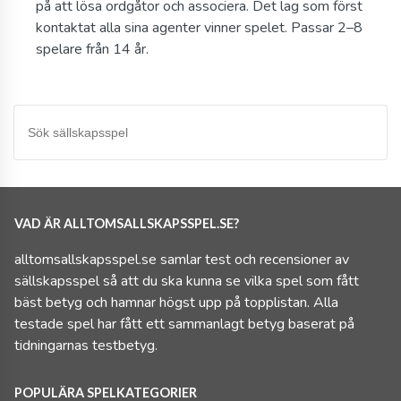
på att lösa ordgåtor och associera. Det lag som först
kontaktat alla sina agenter vinner spelet. Passar 2–8
spelare från 14 år.
VAD ÄR ALLTOMSALLSKAPSSPEL.SE?
alltomsallskapsspel.se samlar test och recensioner av
sällskapsspel så att du ska kunna se vilka spel som fått
bäst betyg och hamnar högst upp på topplistan. Alla
testade spel har fått ett sammanlagt betyg baserat på
tidningarnas testbetyg.
POPULÄRA SPELKATEGORIER