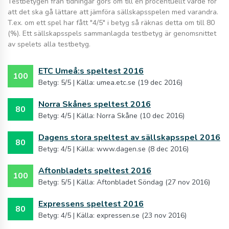
Testbetygen från tidningar görs om till en procentuellt värde för
att det ska gå lättare att jämföra sällskapsspelen med varandra.
T.ex. om ett spel har fått "4/5" i betyg så räknas detta om till 80
(%). Ett sällskapsspels sammanlagda testbetyg är genomsnittet
av spelets alla testbetyg.
ETC Umeå:s speltest 2016
100
Betyg: 5/5 | Källa: umea.etc.se (19 dec 2016)
Norra Skånes speltest 2016
80
Betyg: 4/5 | Källa: Norra Skåne (10 dec 2016)
Dagens stora speltest av sällskapsspel 2016
80
Betyg: 4/5 | Källa: www.dagen.se (8 dec 2016)
Aftonbladets speltest 2016
100
Betyg: 5/5 | Källa: Aftonbladet Söndag (27 nov 2016)
Expressens speltest 2016
80
Betyg: 4/5 | Källa: expressen.se (23 nov 2016)