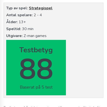
Typ av spel:
Strategispel
Antal spelare:
2 - 4
Ålder:
13+
Speltid:
30 min
Utgivare:
Z-man games
Testbetyg
88
Baserat på 5 test