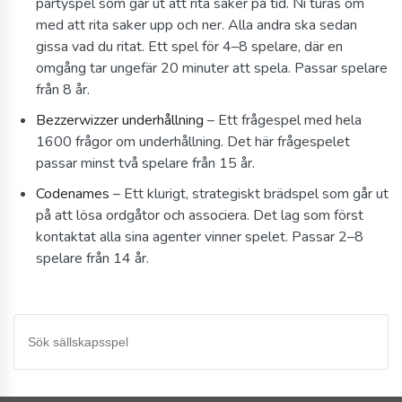
partyspel som går ut att rita saker på tid. Ni turas om
med att rita saker upp och ner. Alla andra ska sedan
gissa vad du ritat. Ett spel för 4–8 spelare, där en
omgång tar ungefär 20 minuter att spela. Passar spelare
från 8 år.
Bezzerwizzer underhållning
– Ett frågespel med hela
1600 frågor om underhållning. Det här frågespelet
passar minst två spelare från 15 år.
Codenames
– Ett klurigt, strategiskt brädspel som går ut
på att lösa ordgåtor och associera. Det lag som först
kontaktat alla sina agenter vinner spelet. Passar 2–8
spelare från 14 år.