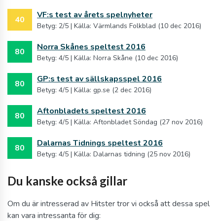
VF:s test av årets spelnyheter
40
Betyg: 2/5 | Källa: Värmlands Folkblad (10 dec 2016)
Norra Skånes speltest 2016
80
Betyg: 4/5 | Källa: Norra Skåne (10 dec 2016)
GP:s test av sällskapsspel 2016
80
Betyg: 4/5 | Källa: gp.se (2 dec 2016)
Aftonbladets speltest 2016
80
Betyg: 4/5 | Källa: Aftonbladet Söndag (27 nov 2016)
Dalarnas Tidnings speltest 2016
80
Betyg: 4/5 | Källa: Dalarnas tidning (25 nov 2016)
Du kanske också gillar
Om du är intresserad av Hitster tror vi också att dessa spel
kan vara intressanta för dig: