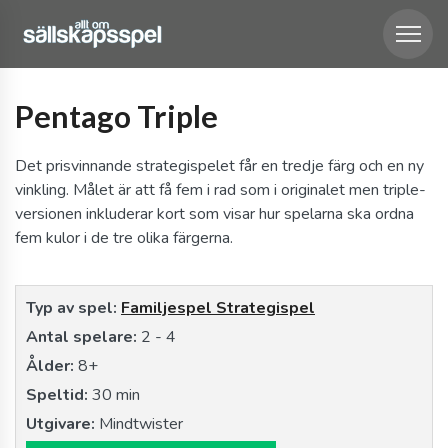
Pentago Triple
Det prisvinnande strategispelet får en tredje färg och en ny
vinkling. Målet är att få fem i rad som i originalet men triple-
versionen inkluderar kort som visar hur spelarna ska ordna
fem kulor i de tre olika färgerna.
Typ av spel:
Familjespel
Strategispel
Antal spelare:
2 - 4
Ålder:
8+
Speltid:
30 min
Utgivare:
Mindtwister