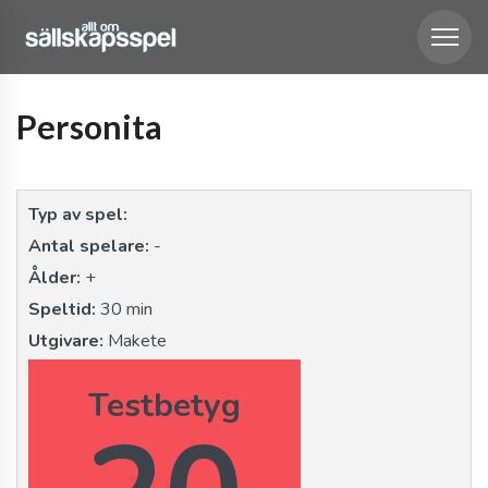
Personita
Typ av spel:
Antal spelare:
-
Ålder:
+
Speltid:
30 min
Utgivare:
Makete
Testbetyg