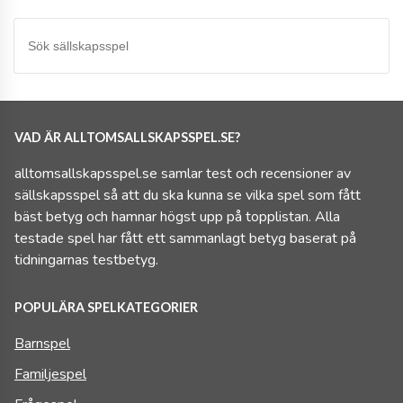
VAD ÄR ALLTOMSALLSKAPSSPEL.SE?
alltomsallskapsspel.se samlar test och recensioner av
sällskapsspel så att du ska kunna se vilka spel som fått
bäst betyg och hamnar högst upp på topplistan. Alla
testade spel har fått ett sammanlagt betyg baserat på
tidningarnas testbetyg.
POPULÄRA SPELKATEGORIER
Barnspel
Familjespel