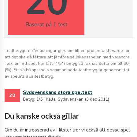
20
Baserat på 1 test
Testbetygen från tidningar görs om till en procentuellt värde för
att det ska gå lättare att jämföra sällskapsspelen med varandra.
T.ex. om ett spel har fått "4/5" i betyg så räknas detta om till 80
(%). Ett sällskapsspels sammanlagda testbetyg är genomsnittet
av spelets alla testbetyg.
Sydsvenskans stora speltest
20
Betyg: 1/5 | Källa: Sydsvenskan (3 dec 2011)
Du kanske också gillar
Om du är intresserad av Hitster tror vi också att dessa spel