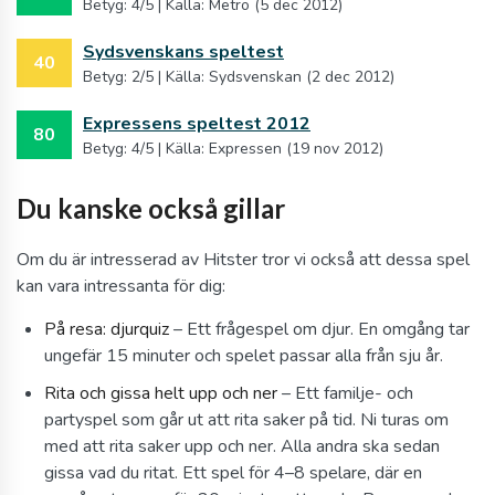
Betyg: 4/5 | Källa: Metro (5 dec 2012)
Sydsvenskans speltest
40
Betyg: 2/5 | Källa: Sydsvenskan (2 dec 2012)
Expressens speltest 2012
80
Betyg: 4/5 | Källa: Expressen (19 nov 2012)
Du kanske också gillar
Om du är intresserad av Hitster tror vi också att dessa spel
kan vara intressanta för dig:
På resa: djurquiz
– Ett frågespel om djur. En omgång tar
ungefär 15 minuter och spelet passar alla från sju år.
Rita och gissa helt upp och ner
– Ett familje- och
partyspel som går ut att rita saker på tid. Ni turas om
med att rita saker upp och ner. Alla andra ska sedan
gissa vad du ritat. Ett spel för 4–8 spelare, där en