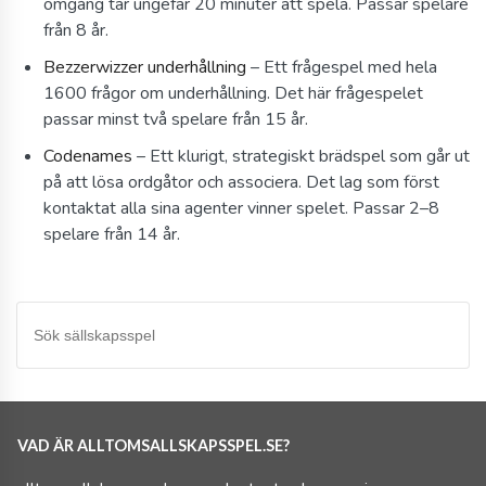
omgång tar ungefär 20 minuter att spela. Passar spelare
från 8 år.
Bezzerwizzer underhållning
– Ett frågespel med hela
1600 frågor om underhållning. Det här frågespelet
passar minst två spelare från 15 år.
Codenames
– Ett klurigt, strategiskt brädspel som går ut
på att lösa ordgåtor och associera. Det lag som först
kontaktat alla sina agenter vinner spelet. Passar 2–8
spelare från 14 år.
VAD ÄR ALLTOMSALLSKAPSSPEL.SE?