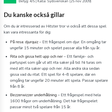
Betyg: 4/5 | Källa: Sydsvenskan (25 nov 2009)
Du kanske också gillar
Om du är intresserad av Hitster tror vi också att dessa spel
kan vara intressanta för dig:
På resa: djurquiz
– Ett frågespel om djur. En omgång tar
ungefär 15 minuter och spelet passar alla från sju år.
Rita och gissa helt upp och ner
– Ett familje- och
partyspel som går ut att rita saker på tid. Ni turas om
med att rita saker upp och ner. Alla andra ska sedan
gissa vad du ritat. Ett spel för 4–8 spelare, där en
omgång tar ungefär 20 minuter att spela. Passar spelare
från 8 år.
Bezzerwizzer underhållning
– Ett frågespel med hela
1600 frågor om underhållning. Det här frågespelet
passar minst två spelare från 15 år.