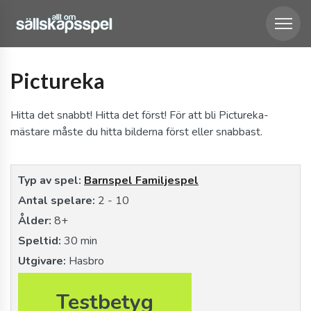
Pictureka
Hitta det snabbt! Hitta det först! För att bli Pictureka-
mästare måste du hitta bilderna först eller snabbast.
Typ av spel:
Barnspel
Familjespel
Antal spelare:
2 - 10
Ålder:
8+
Speltid:
30 min
Utgivare:
Hasbro
Testbetyg