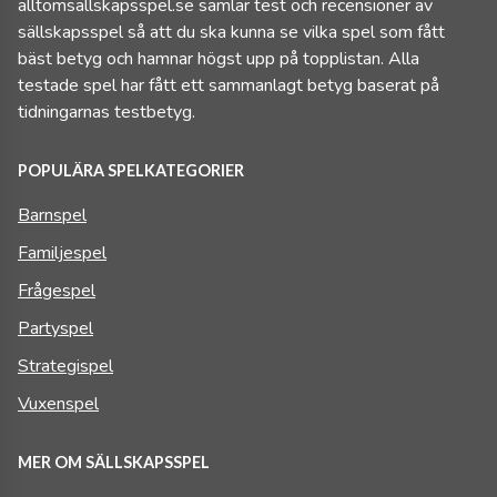
alltomsallskapsspel.se samlar test och recensioner av
sällskapsspel så att du ska kunna se vilka spel som fått
bäst betyg och hamnar högst upp på topplistan. Alla
testade spel har fått ett sammanlagt betyg baserat på
tidningarnas testbetyg.
POPULÄRA SPELKATEGORIER
Barnspel
Familjespel
Frågespel
Partyspel
Strategispel
Vuxenspel
MER OM SÄLLSKAPSSPEL