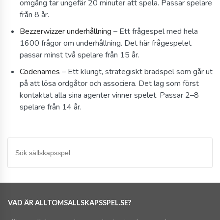
omgång tar ungefär 20 minuter att spela. Passar spelare
från 8 år.
Bezzerwizzer underhållning
– Ett frågespel med hela
1600 frågor om underhållning. Det här frågespelet
passar minst två spelare från 15 år.
Codenames
– Ett klurigt, strategiskt brädspel som går ut
på att lösa ordgåtor och associera. Det lag som först
kontaktat alla sina agenter vinner spelet. Passar 2–8
spelare från 14 år.
VAD ÄR ALLTOMSALLSKAPSSPEL.SE?