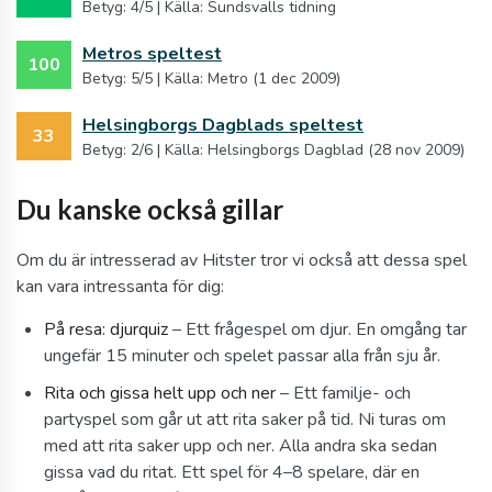
Betyg: 4/5 | Källa: Sundsvalls tidning
Metros speltest
100
Betyg: 5/5 | Källa: Metro (1 dec 2009)
Helsingborgs Dagblads speltest
33
Betyg: 2/6 | Källa: Helsingborgs Dagblad (28 nov 2009)
Du kanske också gillar
Om du är intresserad av Hitster tror vi också att dessa spel
kan vara intressanta för dig:
På resa: djurquiz
– Ett frågespel om djur. En omgång tar
ungefär 15 minuter och spelet passar alla från sju år.
Rita och gissa helt upp och ner
– Ett familje- och
partyspel som går ut att rita saker på tid. Ni turas om
med att rita saker upp och ner. Alla andra ska sedan
gissa vad du ritat. Ett spel för 4–8 spelare, där en