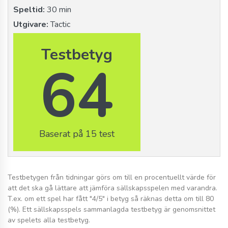
Speltid:
30 min
Utgivare:
Tactic
Testbetyg
64
Baserat på 15 test
Testbetygen från tidningar görs om till en procentuellt värde för
att det ska gå lättare att jämföra sällskapsspelen med varandra.
T.ex. om ett spel har fått "4/5" i betyg så räknas detta om till 80
(%). Ett sällskapsspels sammanlagda testbetyg är genomsnittet
av spelets alla testbetyg.