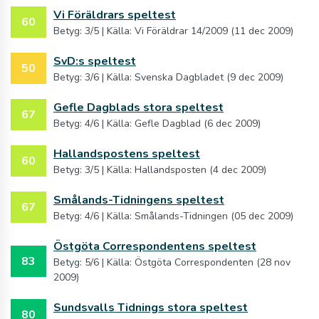
Vi Föräldrars speltest
60
Betyg: 3/5 | Källa: Vi Föräldrar 14/2009 (11 dec 2009)
SvD:s speltest
50
Betyg: 3/6 | Källa: Svenska Dagbladet (9 dec 2009)
Gefle Dagblads stora speltest
67
Betyg: 4/6 | Källa: Gefle Dagblad (6 dec 2009)
Hallandspostens speltest
60
Betyg: 3/5 | Källa: Hallandsposten (4 dec 2009)
Smålands-Tidningens speltest
67
Betyg: 4/6 | Källa: Smålands-Tidningen (05 dec 2009)
Östgöta Correspondentens speltest
83
Betyg: 5/6 | Källa: Östgöta Correspondenten (28 nov
2009)
Sundsvalls Tidnings stora speltest
80