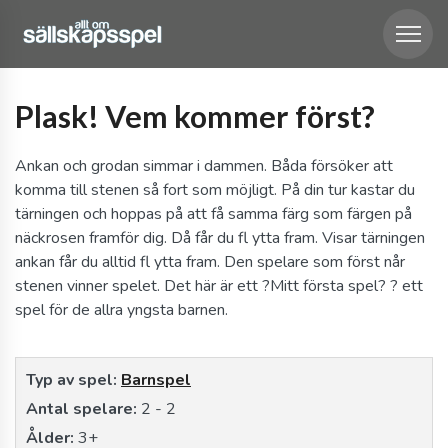
Plask! Vem kommer först?
Ankan och grodan simmar i dammen. Båda försöker att
komma till stenen så fort som möjligt. På din tur kastar du
tärningen och hoppas på att få samma färg som färgen på
näckrosen framför dig. Då får du fl ytta fram. Visar tärningen
ankan får du alltid fl ytta fram. Den spelare som först når
stenen vinner spelet. Det här är ett ?Mitt första spel? ? ett
spel för de allra yngsta barnen.
Typ av spel:
Barnspel
Antal spelare:
2 - 2
Ålder:
3+