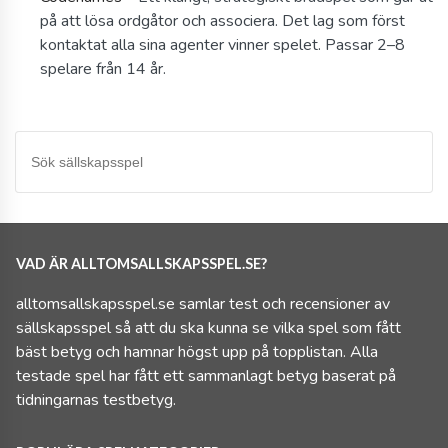
på att lösa ordgåtor och associera. Det lag som först
kontaktat alla sina agenter vinner spelet. Passar 2–8
spelare från 14 år.
VAD ÄR ALLTOMSALLSKAPSSPEL.SE?
alltomsallskapsspel.se samlar test och recensioner av
sällskapsspel så att du ska kunna se vilka spel som fått
bäst betyg och hamnar högst upp på topplistan. Alla
testade spel har fått ett sammanlagt betyg baserat på
tidningarnas testbetyg.