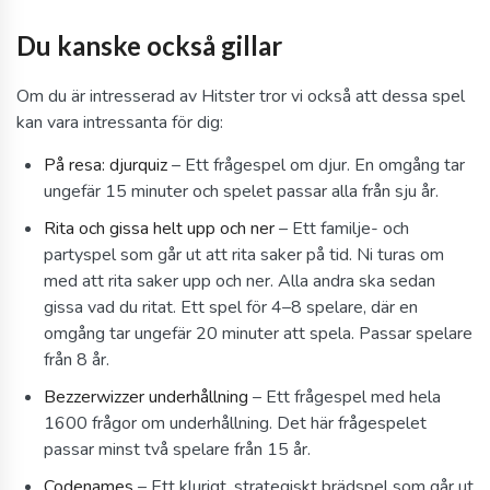
Du kanske också gillar
Om du är intresserad av Hitster tror vi också att dessa spel
kan vara intressanta för dig:
På resa: djurquiz
– Ett frågespel om djur. En omgång tar
ungefär 15 minuter och spelet passar alla från sju år.
Rita och gissa helt upp och ner
– Ett familje- och
partyspel som går ut att rita saker på tid. Ni turas om
med att rita saker upp och ner. Alla andra ska sedan
gissa vad du ritat. Ett spel för 4–8 spelare, där en
omgång tar ungefär 20 minuter att spela. Passar spelare
från 8 år.
Bezzerwizzer underhållning
– Ett frågespel med hela
1600 frågor om underhållning. Det här frågespelet
passar minst två spelare från 15 år.
Codenames
– Ett klurigt, strategiskt brädspel som går ut