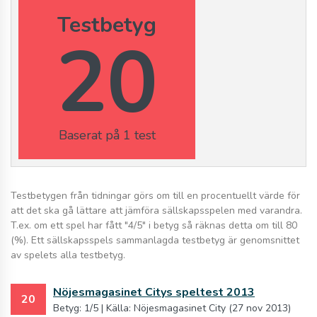
Testbetyg
20
Baserat på 1 test
Testbetygen från tidningar görs om till en procentuellt värde för
att det ska gå lättare att jämföra sällskapsspelen med varandra.
T.ex. om ett spel har fått "4/5" i betyg så räknas detta om till 80
(%). Ett sällskapsspels sammanlagda testbetyg är genomsnittet
av spelets alla testbetyg.
Nöjesmagasinet Citys speltest 2013
20
Betyg: 1/5 | Källa: Nöjesmagasinet City (27 nov 2013)