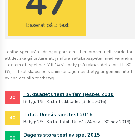
47
Baserat på 3 test
Testbetygen från tidningar görs om till en procentuellt värde för
att det ska gå lättare att jämföra sällskapsspelen med varandra.
T.ex. om ett spel har fått "4/5" i betyg så räknas detta om till 80
(%). Ett sällskapsspels sammanlagda testbetyg är genomsnittet
av spelets alla testbetyg.
Folkbladets test av familjespel 2016
20
Betyg: 1/5 | Källa: Folkbladet (3 dec 2016)
Totalt Umeås speltest 2016
40
Betyg: 2/5 | Källa: Totalt Umeå (24 nov - 30 nov 2016)
Dagens stora test av spel 2015
80