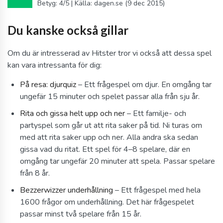
Betyg: 4/5 | Källa: dagen.se (9 dec 2015)
Du kanske också gillar
Om du är intresserad av Hitster tror vi också att dessa spel
kan vara intressanta för dig:
På resa: djurquiz
– Ett frågespel om djur. En omgång tar
ungefär 15 minuter och spelet passar alla från sju år.
Rita och gissa helt upp och ner
– Ett familje- och
partyspel som går ut att rita saker på tid. Ni turas om
med att rita saker upp och ner. Alla andra ska sedan
gissa vad du ritat. Ett spel för 4–8 spelare, där en
omgång tar ungefär 20 minuter att spela. Passar spelare
från 8 år.
Bezzerwizzer underhållning
– Ett frågespel med hela
1600 frågor om underhållning. Det här frågespelet
passar minst två spelare från 15 år.