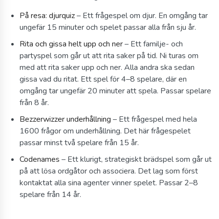
På resa: djurquiz
– Ett frågespel om djur. En omgång tar
ungefär 15 minuter och spelet passar alla från sju år.
Rita och gissa helt upp och ner
– Ett familje- och
partyspel som går ut att rita saker på tid. Ni turas om
med att rita saker upp och ner. Alla andra ska sedan
gissa vad du ritat. Ett spel för 4–8 spelare, där en
omgång tar ungefär 20 minuter att spela. Passar spelare
från 8 år.
Bezzerwizzer underhållning
– Ett frågespel med hela
1600 frågor om underhållning. Det här frågespelet
passar minst två spelare från 15 år.
Codenames
– Ett klurigt, strategiskt brädspel som går ut
på att lösa ordgåtor och associera. Det lag som först
kontaktat alla sina agenter vinner spelet. Passar 2–8
spelare från 14 år.