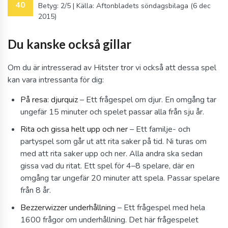
40
Betyg: 2/5 | Källa: Aftonbladets söndagsbilaga (6 dec
2015)
Du kanske också gillar
Om du är intresserad av Hitster tror vi också att dessa spel
kan vara intressanta för dig:
På resa: djurquiz
– Ett frågespel om djur. En omgång tar
ungefär 15 minuter och spelet passar alla från sju år.
Rita och gissa helt upp och ner
– Ett familje- och
partyspel som går ut att rita saker på tid. Ni turas om
med att rita saker upp och ner. Alla andra ska sedan
gissa vad du ritat. Ett spel för 4–8 spelare, där en
omgång tar ungefär 20 minuter att spela. Passar spelare
från 8 år.
Bezzerwizzer underhållning
– Ett frågespel med hela
1600 frågor om underhållning. Det här frågespelet