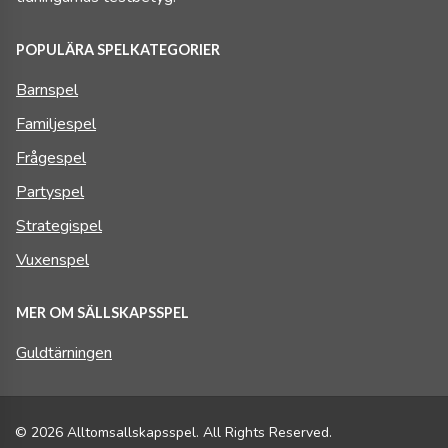
POPULÄRA SPELKATEGORIER
Barnspel
Familjespel
Frågespel
Partyspel
Strategispel
Vuxenspel
MER OM SÄLLSKAPSSPEL
Guldtärningen
© 2026 Alltomsallskapsspel. All Rights Reserved.