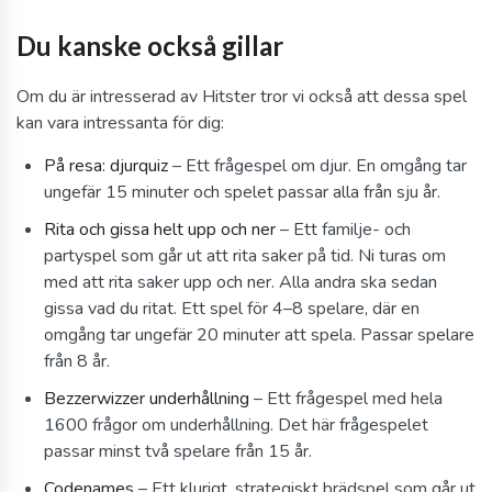
Du kanske också gillar
Om du är intresserad av Hitster tror vi också att dessa spel
kan vara intressanta för dig:
På resa: djurquiz
– Ett frågespel om djur. En omgång tar
ungefär 15 minuter och spelet passar alla från sju år.
Rita och gissa helt upp och ner
– Ett familje- och
partyspel som går ut att rita saker på tid. Ni turas om
med att rita saker upp och ner. Alla andra ska sedan
gissa vad du ritat. Ett spel för 4–8 spelare, där en
omgång tar ungefär 20 minuter att spela. Passar spelare
från 8 år.
Bezzerwizzer underhållning
– Ett frågespel med hela
1600 frågor om underhållning. Det här frågespelet
passar minst två spelare från 15 år.
Codenames
– Ett klurigt, strategiskt brädspel som går ut