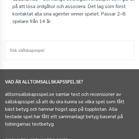
på att lösa ordgåtor och associera. Det lag som först
kontaktat alla sina agenter vinner spelet. Passar 2–8
spelare från 14 år.
VAD ÄR ALLTOMSALLSKAPSSPEL.SE?
alltomsallskapsspel.se samlar test och recensioner av
sällskapsspel så att du ska kunna se vilka spel som fått
bäst betyg och hamnar högst upp på topplistan. Alla
testade spel har fått ett sammanlagt betyg baserat på
tidningarnas testbetyg.