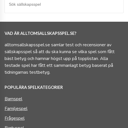
VAD ÄR ALLTOMSALLSKAPSSPEL.SE?
alltomsallskapsspel.se samlar test och recensioner av
sällskapsspel så att du ska kunna se vilka spel som fått
bäst betyg och hamnar högst upp på topplistan. Alla
testade spel har fått ett sammanlagt betyg baserat på
tidningarnas testbetyg.
POPULÄRA SPELKATEGORIER
Barnspel
Familjespel
Frågespel
Partyspel