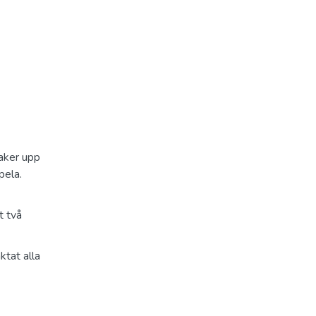
saker upp
pela.
t två
ktat alla