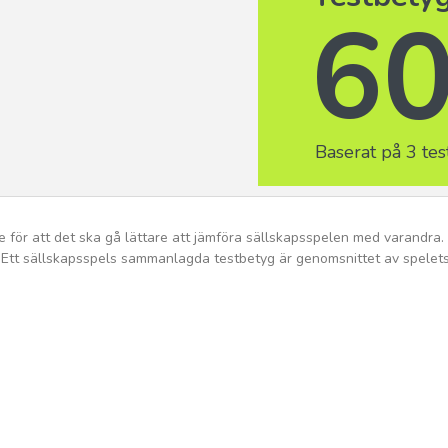
6
Baserat på 3 tes
e för att det ska gå lättare att jämföra sällskapsspelen med varandra.
%). Ett sällskapsspels sammanlagda testbetyg är genomsnittet av spelets