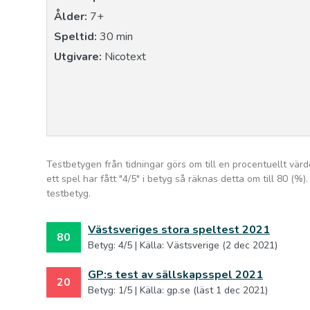
Ålder:
7+
Speltid:
30 min
Utgivare:
Nicotext
Testbetygen från tidningar görs om till en procentuellt värd
ett spel har fått "4/5" i betyg så räknas detta om till 80 (
testbetyg.
Västsveriges stora speltest 2021
80
Betyg: 4/5 | Källa: Västsverige (2 dec 2021)
GP:s test av sällskapsspel 2021
20
Betyg: 1/5 | Källa: gp.se (läst 1 dec 2021)