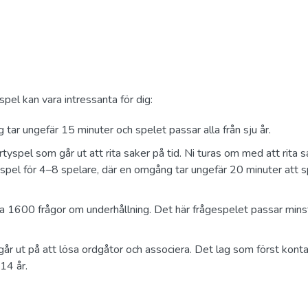
spel kan vara intressanta för dig:
tar ungefär 15 minuter och spelet passar alla från sju år.
rtyspel som går ut att rita saker på tid. Ni turas om med att rita 
t spel för 4–8 spelare, där en omgång tar ungefär 20 minuter att s
a 1600 frågor om underhållning. Det här frågespelet passar mins
går ut på att lösa ordgåtor och associera. Det lag som först konta
14 år.