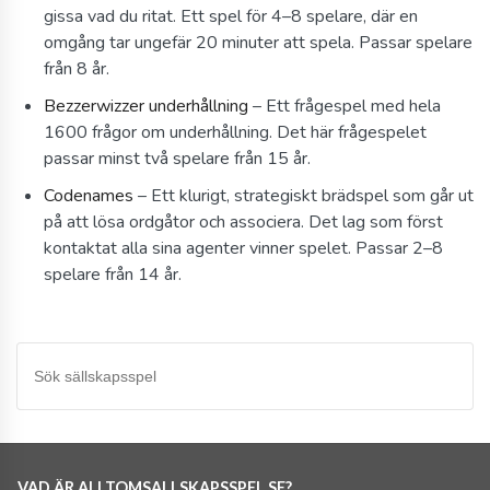
gissa vad du ritat. Ett spel för 4–8 spelare, där en
omgång tar ungefär 20 minuter att spela. Passar spelare
från 8 år.
Bezzerwizzer underhållning
– Ett frågespel med hela
1600 frågor om underhållning. Det här frågespelet
passar minst två spelare från 15 år.
Codenames
– Ett klurigt, strategiskt brädspel som går ut
på att lösa ordgåtor och associera. Det lag som först
kontaktat alla sina agenter vinner spelet. Passar 2–8
spelare från 14 år.
VAD ÄR ALLTOMSALLSKAPSSPEL.SE?