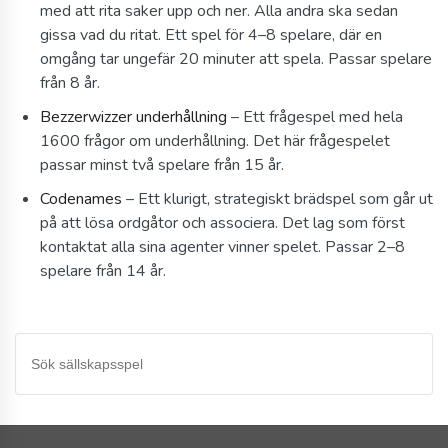
med att rita saker upp och ner. Alla andra ska sedan
gissa vad du ritat. Ett spel för 4–8 spelare, där en
omgång tar ungefär 20 minuter att spela. Passar spelare
från 8 år.
Bezzerwizzer underhållning
– Ett frågespel med hela
1600 frågor om underhållning. Det här frågespelet
passar minst två spelare från 15 år.
Codenames
– Ett klurigt, strategiskt brädspel som går ut
på att lösa ordgåtor och associera. Det lag som först
kontaktat alla sina agenter vinner spelet. Passar 2–8
spelare från 14 år.