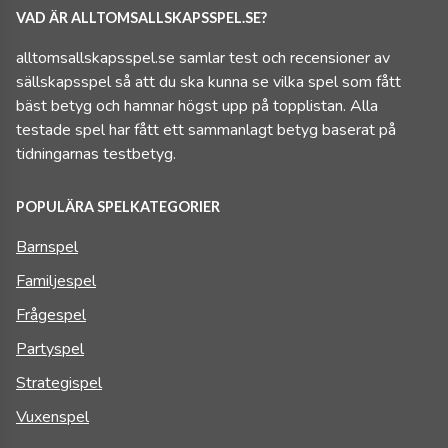
VAD ÄR ALLTOMSALLSKAPSSPEL.SE?
alltomsallskapsspel.se samlar test och recensioner av
sällskapsspel så att du ska kunna se vilka spel som fått
bäst betyg och hamnar högst upp på topplistan. Alla
testade spel har fått ett sammanlagt betyg baserat på
tidningarnas testbetyg.
POPULÄRA SPELKATEGORIER
Barnspel
Familjespel
Frågespel
Partyspel
Strategispel
Vuxenspel