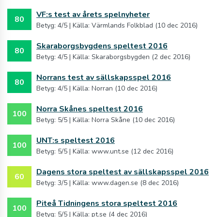
VF:s test av årets spelnyheter
80
Betyg: 4/5 | Källa: Värmlands Folkblad (10 dec 2016)
Skaraborgsbygdens speltest 2016
80
Betyg: 4/5 | Källa: Skaraborgsbygden (2 dec 2016)
Norrans test av sällskapsspel 2016
80
Betyg: 4/5 | Källa: Norran (10 dec 2016)
Norra Skånes speltest 2016
100
Betyg: 5/5 | Källa: Norra Skåne (10 dec 2016)
UNT:s speltest 2016
100
Betyg: 5/5 | Källa: www.unt.se (12 dec 2016)
Dagens stora speltest av sällskapsspel 2016
60
Betyg: 3/5 | Källa: www.dagen.se (8 dec 2016)
Piteå Tidningens stora speltest 2016
100
Betyg: 5/5 | Källa: pt.se (4 dec 2016)