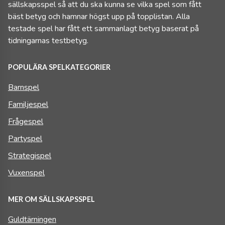
sällskapsspel så att du ska kunna se vilka spel som fått
bäst betyg och hamnar högst upp på topplistan. Alla
testade spel har fått ett sammanlagt betyg baserat på
tidningarnas testbetyg.
POPULÄRA SPELKATEGORIER
Barnspel
Familjespel
Frågespel
Partyspel
Strategispel
Vuxenspel
MER OM SÄLLSKAPSSPEL
Guldtärningen