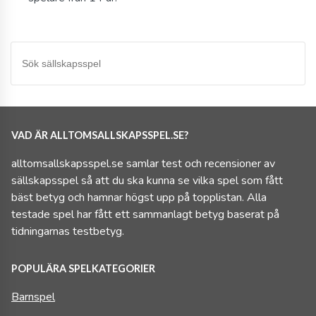
VAD ÄR ALLTOMSALLSKAPSSPEL.SE?
alltomsallskapsspel.se samlar test och recensioner av
sällskapsspel så att du ska kunna se vilka spel som fått
bäst betyg och hamnar högst upp på topplistan. Alla
testade spel har fått ett sammanlagt betyg baserat på
tidningarnas testbetyg.
POPULÄRA SPELKATEGORIER
Barnspel