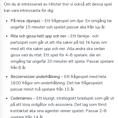
Om du är intresserad av Hitster tror vi också att dessa spel
kan vara intressanta för dig:
På resa: djurquiz
– Ett frågespel om djur. En omgång tar
ungefär 15 minuter och spelet passar alla från sju år.
Rita och gissa helt upp och ner
– Ett familje- och
partyspel som går ut att rita saker på tid. Ni turas om
med att rita saker upp och ner. Alla andra ska sedan
gissa vad du ritat. Ett spel för 4–8 spelare, där en
omgång tar ungefär 20 minuter att spela. Passar spelare
från 8 år.
Bezzerwizzer underhållning
– Ett frågespel med hela
1600 frågor om underhållning. Det här frågespelet
passar minst två spelare från 15 år.
Codenames
– Ett klurigt, strategiskt brädspel som går ut
på att lösa ordgåtor och associera. Det lag som först
kontaktat alla sina agenter vinner spelet. Passar 2–8
spelare från 14 år.