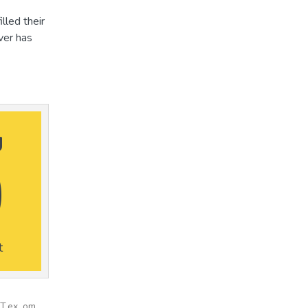
lled their
ever has
g
0
t
 T.ex. om