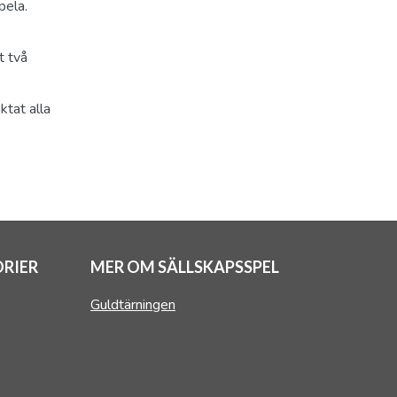
pela.
t två
ktat alla
RIER
MER OM SÄLLSKAPSSPEL
Guldtärningen