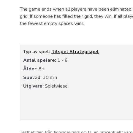
The game ends when all players have been eliminated, th
grid. If someone has filled their grid, they win. If all 
the fewest empty spaces wins.
Typ av spel:
Ritspel
Strategispel
Antal spelare:
1 - 6
Ålder:
8+
Speltid:
30 min
Utgivare:
Spielwiese
Testbetygen från tidningar görs om till en procentuellt värd