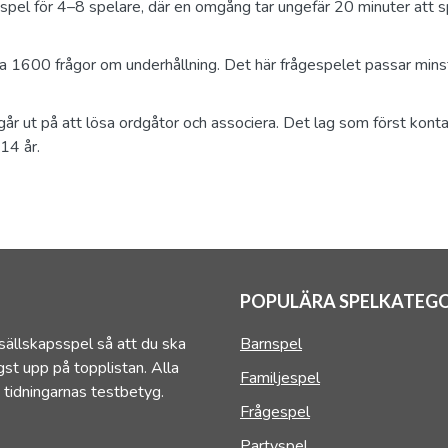
t spel för 4–8 spelare, där en omgång tar ungefär 20 minuter att s
a 1600 frågor om underhållning. Det här frågespelet passar mins
går ut på att lösa ordgåtor och associera. Det lag som först konta
14 år.
POPULÄRA SPELKATEGO
sällskapsspel så att du ska
Barnspel
st upp på topplistan. Alla
Familjespel
 tidningarnas testbetyg.
Frågespel
Partyspel