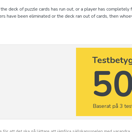
e deck of puzzle cards has run out, or a player has completely fi
players have been eliminated or the deck ran out of cards, then who
Testbety
5
Baserat på 3 tes
e för att det ska gå lättare att jämföra sällskapsspelen med varandra.