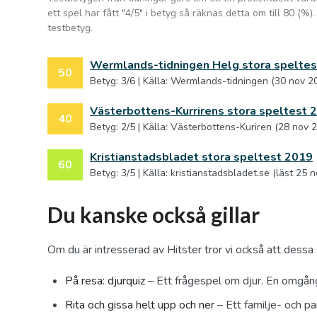
ett spel har fått "4/5" i betyg så räknas detta om till 80 (
testbetyg.
Wermlands-tidningen Helg stora speltes
50
Betyg: 3/6 | Källa: Wermlands-tidningen (30 nov 2
Västerbottens-Kurrirens stora speltest 
40
Betyg: 2/5 | Källa: Västerbottens-Kuriren (28 nov 
Kristianstadsbladet stora speltest 2019
60
Betyg: 3/5 | Källa: kristianstadsbladet.se (läst 25 
Du kanske också gillar
Om du är intresserad av Hitster tror vi också att dessa 
På resa: djurquiz
– Ett frågespel om djur. En omgång 
Rita och gissa helt upp och ner
– Ett familje- och pa