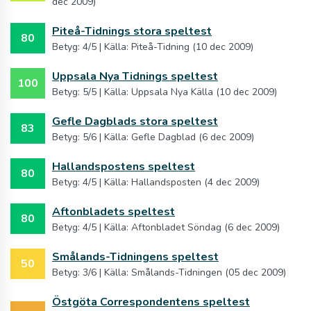
dec 2009)
Piteå-Tidnings stora speltest
80
Betyg: 4/5 | Källa: Piteå-Tidning (10 dec 2009)
Uppsala Nya Tidnings speltest
100
Betyg: 5/5 | Källa: Uppsala Nya Källa (10 dec 2009)
Gefle Dagblads stora speltest
83
Betyg: 5/6 | Källa: Gefle Dagblad (6 dec 2009)
Hallandspostens speltest
80
Betyg: 4/5 | Källa: Hallandsposten (4 dec 2009)
Aftonbladets speltest
80
Betyg: 4/5 | Källa: Aftonbladet Söndag (6 dec 2009)
Smålands-Tidningens speltest
50
Betyg: 3/6 | Källa: Smålands-Tidningen (05 dec 2009)
Östgöta Correspondentens speltest