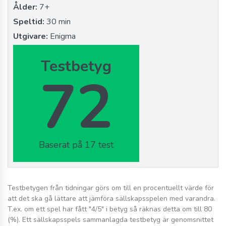
Ålder:
7+
Speltid:
30 min
Utgivare:
Enigma
Testbetyg
72
Baserat på 17 test
Testbetygen från tidningar görs om till en procentuellt värde för
att det ska gå lättare att jämföra sällskapsspelen med varandra.
T.ex. om ett spel har fått "4/5" i betyg så räknas detta om till 80
(%). Ett sällskapsspels sammanlagda testbetyg är genomsnittet