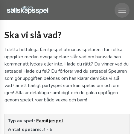
Ska vi slå vad?
I detta heltokiga familjespel utmanas spelaren i tur i olika
uppgifter medan övriga spelare slår vad om huruvida han
kommer att lyckas eller inte. Hade du rätt? Du vinner vad du
satsade! Hade du fel? Du förlorar vad du satsade! Spelaren
som gör uppgiften belönas om han klarar den! Ska vi slå
vad? är ett härligt partyspel som kan spelas om och om
igen! Alla är delaktiga samtidigt och de galna upptågen
genom spelet roar både vuxna och barn!
Typ av spel:
Familjespel
Antal spelare:
3 - 6