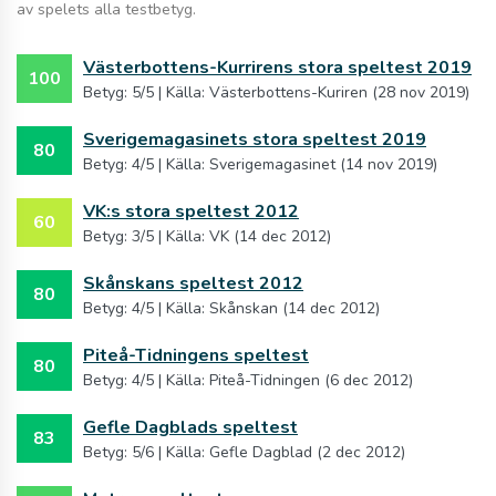
av spelets alla testbetyg.
Västerbottens-Kurrirens stora speltest 2019
100
Betyg: 5/5 | Källa: Västerbottens-Kuriren (28 nov 2019)
Sverigemagasinets stora speltest 2019
80
Betyg: 4/5 | Källa: Sverigemagasinet (14 nov 2019)
VK:s stora speltest 2012
60
Betyg: 3/5 | Källa: VK (14 dec 2012)
Skånskans speltest 2012
80
Betyg: 4/5 | Källa: Skånskan (14 dec 2012)
Piteå-Tidningens speltest
80
Betyg: 4/5 | Källa: Piteå-Tidningen (6 dec 2012)
Gefle Dagblads speltest
83
Betyg: 5/6 | Källa: Gefle Dagblad (2 dec 2012)