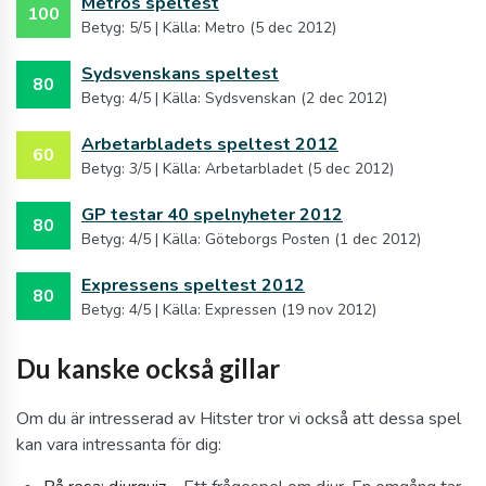
Metros speltest
100
Betyg: 5/5 | Källa: Metro (5 dec 2012)
Sydsvenskans speltest
80
Betyg: 4/5 | Källa: Sydsvenskan (2 dec 2012)
Arbetarbladets speltest 2012
60
Betyg: 3/5 | Källa: Arbetarbladet (5 dec 2012)
GP testar 40 spelnyheter 2012
80
Betyg: 4/5 | Källa: Göteborgs Posten (1 dec 2012)
Expressens speltest 2012
80
Betyg: 4/5 | Källa: Expressen (19 nov 2012)
Du kanske också gillar
Om du är intresserad av Hitster tror vi också att dessa spel
kan vara intressanta för dig: