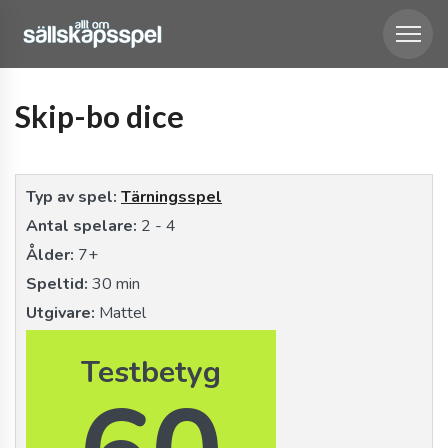
Skip-bo dice
Typ av spel:
Tärningsspel
Antal spelare:
2 - 4
Ålder:
7+
Speltid:
30 min
Utgivare:
Mattel
Testbetyg