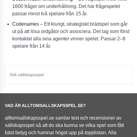
1600 frågor om underhållning. Det här frågespelet
passar minst två spelare från 15 år.
Codenames
– Ett klurigt, strategiskt brädspel som går
ut på att lösa ordgåtor och associera. Det lag som först
kontaktat alla sina agenter vinner spelet. Passar 2–8
spelare från 14 år.
VAD ÄR ALLTOMSALLSKAPSSPEL.SE?
alltomsallskapsspel.se samlar test och recensioner av
sällskapsspel så att du ska kunna se vilka spel som fått
bäst betyg och hamnar högst upp på topplistan. Alla