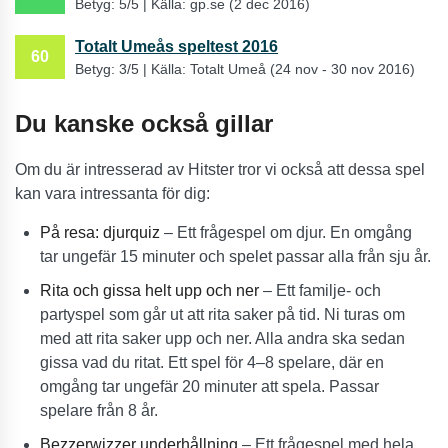
Betyg: 5/5 | Källa: gp.se (2 dec 2016)
Totalt Umeås speltest 2016
60
Betyg: 3/5 | Källa: Totalt Umeå (24 nov - 30 nov 2016)
Du kanske också gillar
Om du är intresserad av Hitster tror vi också att dessa spel
kan vara intressanta för dig:
På resa: djurquiz
– Ett frågespel om djur. En omgång
tar ungefär 15 minuter och spelet passar alla från sju år.
Rita och gissa helt upp och ner
– Ett familje- och
partyspel som går ut att rita saker på tid. Ni turas om
med att rita saker upp och ner. Alla andra ska sedan
gissa vad du ritat. Ett spel för 4–8 spelare, där en
omgång tar ungefär 20 minuter att spela. Passar
spelare från 8 år.
Bezzerwizzer underhållning
– Ett frågespel med hela