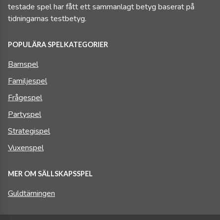
testade spel har fått ett sammanlagt betyg baserat på
tidningarnas testbetyg.
POPULÄRA SPELKATEGORIER
Barnspel
Familjespel
Frågespel
Partyspel
Strategispel
Vuxenspel
MER OM SÄLLSKAPSSPEL
Guldtärningen