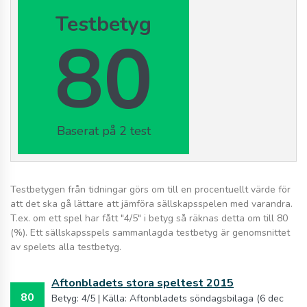
Testbetyg
80
Baserat på 2 test
Testbetygen från tidningar görs om till en procentuellt värde för
att det ska gå lättare att jämföra sällskapsspelen med varandra.
T.ex. om ett spel har fått "4/5" i betyg så räknas detta om till 80
(%). Ett sällskapsspels sammanlagda testbetyg är genomsnittet
av spelets alla testbetyg.
Aftonbladets stora speltest 2015
80
Betyg: 4/5 | Källa: Aftonbladets söndagsbilaga (6 dec