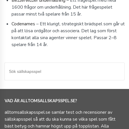
Bezzerwizzer underhållning
– Ett frågespel med hela
1600 frågor om underhållning. Det här frågespelet
passar minst två spelare från 15 år.
Codenames
– Ett klurigt, strategiskt brädspel som går ut
på att lösa ordgåtor och associera. Det lag som först
kontaktat alla sina agenter vinner spelet. Passar 2–8
spelare från 14 år.
VAD ÄR ALLTOMSALLSKAPSSPEL.SE?
alltomsallskapsspel.se samlar test och recensioner av
sällskapsspel så att du ska kunna se vilka spel som fått
bäst betyg och hamnar högst upp på topplistan. Alla