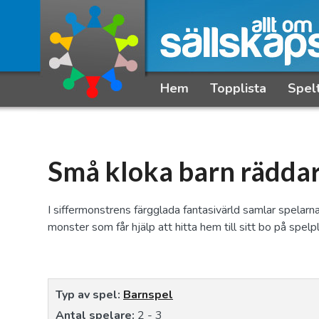
Hem
Topplista
Spel
Små kloka barn räddar
I siffermonstrens färgglada fantasivärld samlar spelarna
monster som får hjälp att hitta hem till sitt bo på spel
Typ av spel:
Barnspel
Antal spelare:
2 - 3