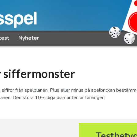
test
Nyheter
 siffermonster
 siffror från spelplanen. Plus eller minus på spelbrickan bestämme
planen. Den stora 10-sidiga diamanten är tärningen!
Testbety