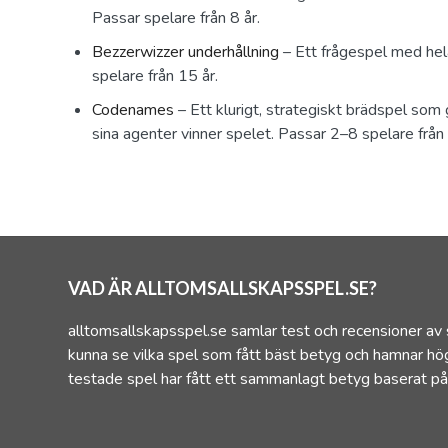
Passar spelare från 8 år.
Bezzerwizzer underhållning
– Ett frågespel med hel
spelare från 15 år.
Codenames
– Ett klurigt, strategiskt brädspel som 
sina agenter vinner spelet. Passar 2–8 spelare från 
VAD ÄR ALLTOMSALLSKAPSSPEL.SE?
alltomsallskapsspel.se samlar test och recensioner av 
kunna se vilka spel som fått bäst betyg och hamnar hög
testade spel har fått ett sammanlagt betyg baserat på