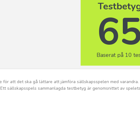
Testbety
6
Baserat på 10 te
e för att det ska gå lättare att jämföra sällskapsspelen med varandra.
%). Ett sällskapsspels sammanlagda testbetyg är genomsnittet av spelets