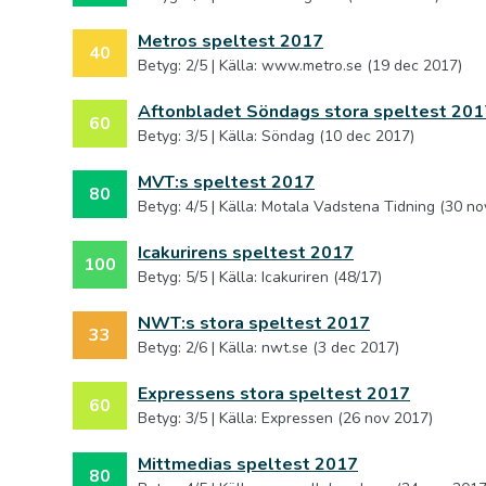
Metros speltest 2017
40
Betyg: 2/5 | Källa: www.metro.se (19 dec 2017)
Aftonbladet Söndags stora speltest 201
60
Betyg: 3/5 | Källa: Söndag (10 dec 2017)
MVT:s speltest 2017
80
Betyg: 4/5 | Källa: Motala Vadstena Tidning (30 n
Icakurirens speltest 2017
100
Betyg: 5/5 | Källa: Icakuriren (48/17)
NWT:s stora speltest 2017
33
Betyg: 2/6 | Källa: nwt.se (3 dec 2017)
Expressens stora speltest 2017
60
Betyg: 3/5 | Källa: Expressen (26 nov 2017)
Mittmedias speltest 2017
80