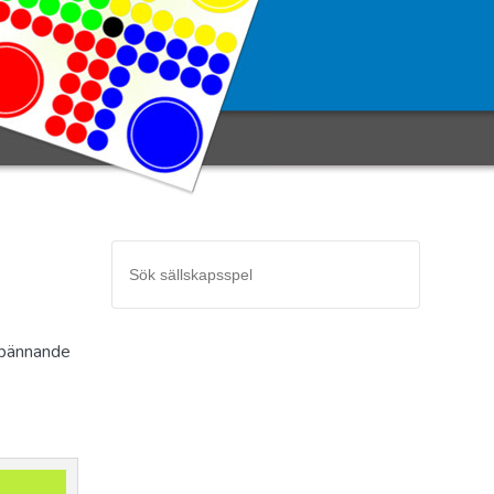
 spännande