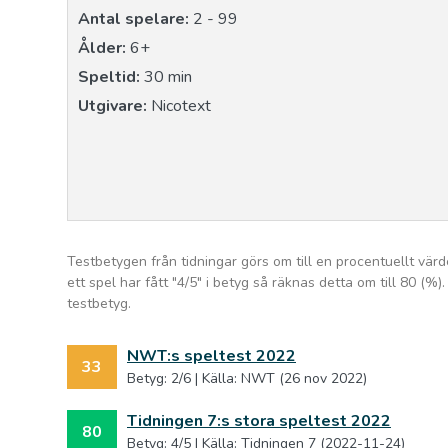
Antal spelare:
2 - 99
Ålder:
6+
Speltid:
30 min
Utgivare:
Nicotext
Testbetygen från tidningar görs om till en procentuellt värd
ett spel har fått "4/5" i betyg så räknas detta om till 80 (
testbetyg.
NWT:s speltest 2022
33
Betyg: 2/6 | Källa: NWT (26 nov 2022)
Tidningen 7:s stora speltest 2022
80
Betyg: 4/5 | Källa: Tidningen 7 (2022-11-24)