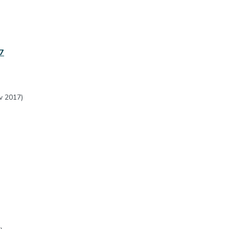
7
ov 2017)